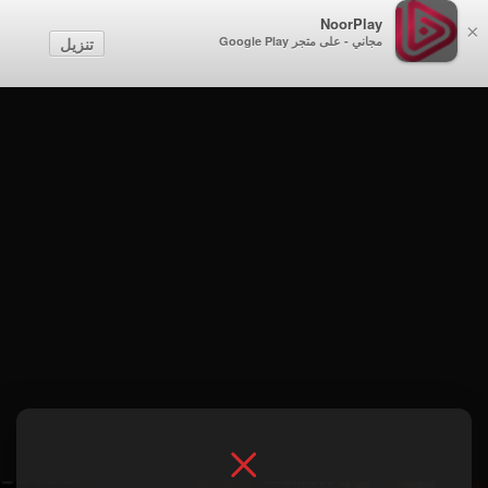
NoorPlay
×
مجاني - على متجر Google Play
تنزيل
الموسم 1 . إعلان مسلسل الطبيب السجين