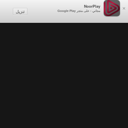
NoorPlay
×
مجاني - على متجر Google Play
تنزيل