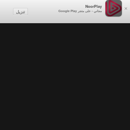
NoorPlay
×
مجاني - على متجر Google Play
تنزيل