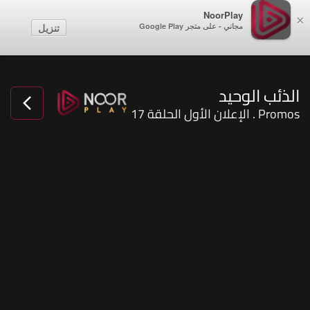
NoorPlay
×
مجاني - على متجر Google Play
تنزيل
الذئب الوحيد
Promos . الإعلان الأول الحلقة 17