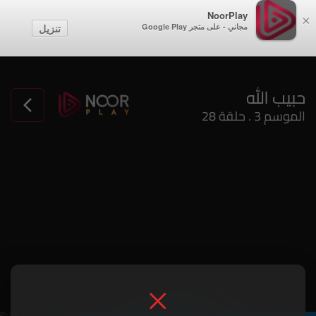
NoorPlay
×
مجاني - على متجر Google Play
تنزيل
حبيب الله
الموسم 3 . حلقة 28