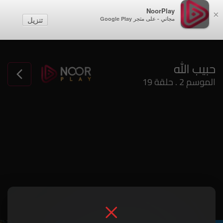
NoorPlay
×
مجاني - على متجر Google Play
تنزيل
الموسم 2 . حلقة 19