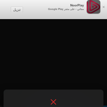
NoorPlay
×
مجاني - على متجر Google Play
تنزيل