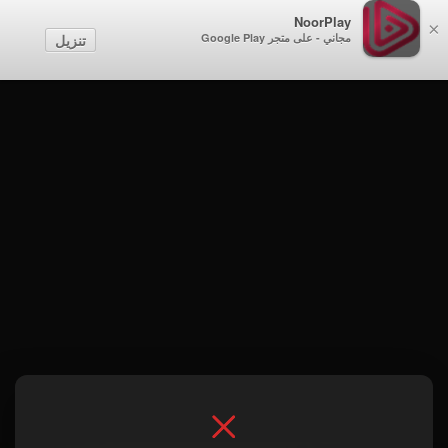
NoorPlay
×
مجاني - على متجر Google Play
تنزيل