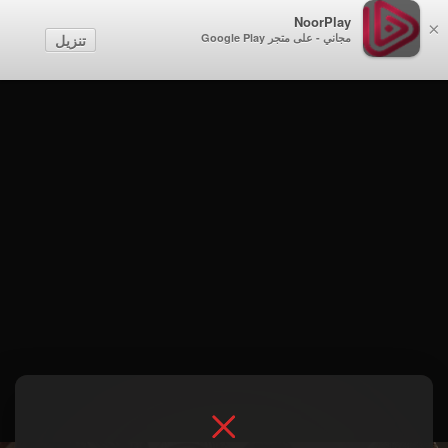
NoorPlay
×
مجاني - على متجر Google Play
تنزيل