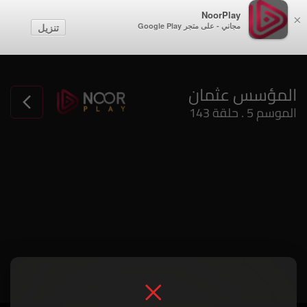
NoorPlay
×
مجاني - على متجر Google Play
تنزيل
المؤسس عثمان
الموسم 5 . حلقة 143