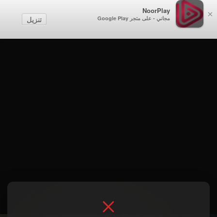
NoorPlay
×
مجاني - على متجر Google Play
تنزيل
الموسم 2 . حلقة 5