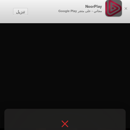
NoorPlay
×
مجاني - على متجر Google Play
تنزيل
الموسم 1 . الكويت: المكبوس الكويتي والرهش