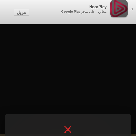
NoorPlay
×
مجاني - على متجر Google Play
تنزيل
الموسم 1 . Tajikistan Part Two