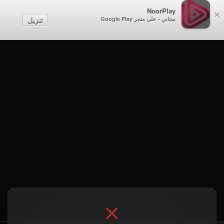
NoorPlay
×
مجاني - على متجر Google Play
تنزيل
الموسم 1 . Al-Khazini - Keeper of Knowledge