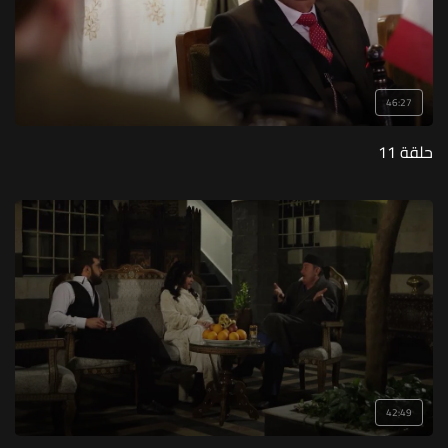
46:27
حلقة 11
42:49