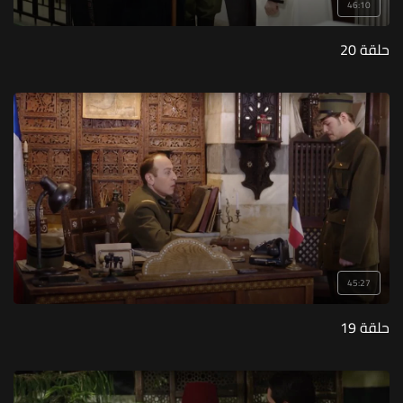
46:10
حلقة 20
45:27
حلقة 19