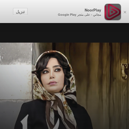
NoorPlay
تنزيل
×
مجاني - على متجر Google Play