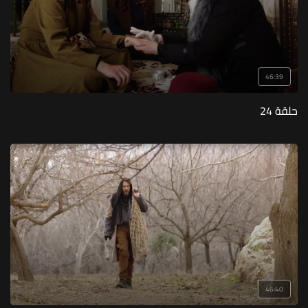
46:39
حلقة 24
46:40