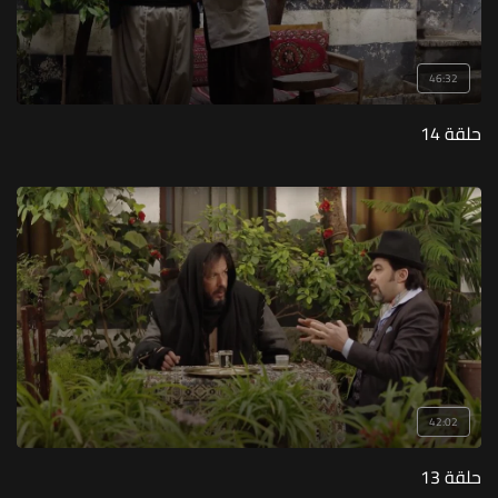
46:32
حلقة 14
42:02
حلقة 13