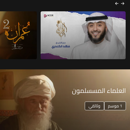
العلماء المسسلمون
1 موسم
وثائقي