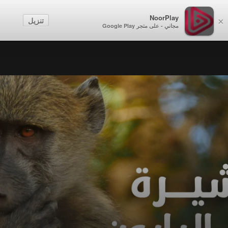
NoorPlay
تنزيل
×
مجاني - على متجر Google Play