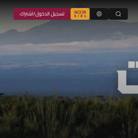
تسجيل الدخول/اشتراك