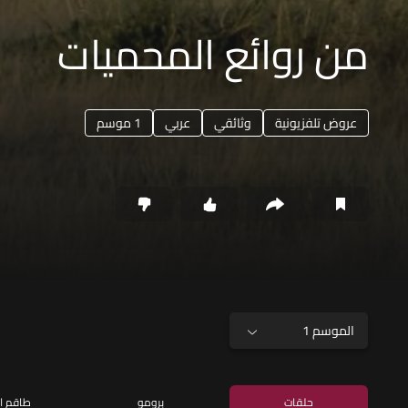
من روائع المحميات
عروض تلفزيونية
وثائقي
عربي
1 موسم
الموسم 1
حلقات
برومو
طاقم ا