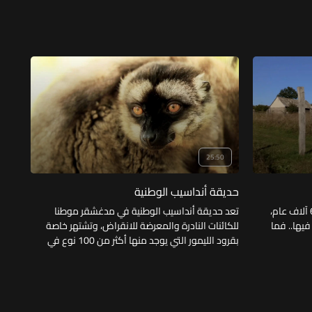
25:50
حديقة أنداسيب الوطنية
يمتد أصل حديقة بيالوفيزا الوطنية إلى 6 آلاف عام،
تعد حديقة أنداسيب الوطنية في مدغشقر موطنا
فيها.. فما
للكائنات النادرة والمعرضة للانقراض، وتشتهر خاصة
بقرود الليمور التي يوجد منها أكثر من 100 نوع في
مدغشقر