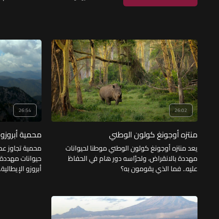
26:54
26:02
منتزه أوجونغ كولون الوطني
محمية أبروزو 
يعد منتزه أوجونغ كولون الوطني موطنا لحيوانات
محمية تجاوز عم
مهددة بالانقراض، ولحرَّاسه دور هام في الحفاظ
حيوانات مهددة ب
عليه.. فما الذي يقومون به؟
أبروزو الإيطالية.