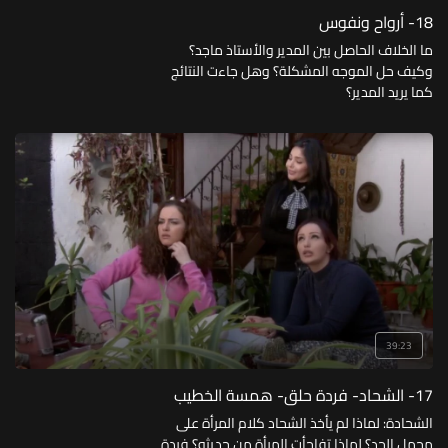
18- أرواح ونفوس
ما الخلاف الحاصل بين المدير والأستاذ ماجد؟
وكيف حل الموجه المشكلة؟ وهل جاءت النتائج
كما يريد المدير؟
39:23
17- الشحاد- فردة حلق- همسة الخطيب
الشحادة: لماذا لم يأخذ الشحاد كلام المرأة على
محمل الجد؟ لماذا تفاجأت المرأة من حديثه؟ فردة