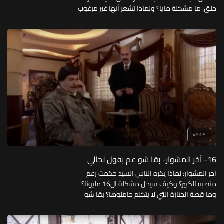
حلق: ما مشكلة مايا؟ ولماذا تشعر أنها غير مرغوب
فيها؟ همسة الخطيب: ما رأي الخطيب بالعلاقة بين
الشرق والغرب؟ وكيف برأيه تنهض الأمة؟
49:05
16- آخر المشوار- بقا شو عم بقول لحالي
آخر المشوار: لماذا يكره الناس السيد حكمت رغم
منصبه الكبير؟ وكيف سيحل مشكلة ال16 مليونا؟
وما قصة الجنازة التي لا يتكلم حاملوها؟ بقا شو
عم قول لحالي: عرقوب العصر الحديث.. الدكتور
عصام الذي يعد ولا يفي، فما فلسفته في ذلك؟