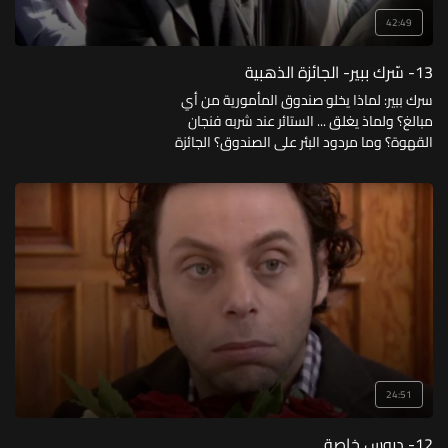
42:49
13- سّرك ببير- الجائزة الذهبية
سرك ببير: لماذا يخلو صندوق المأمورية من أي
مبالغ؟ ولماذ يغلق ... الستائر عند شربه فنجان
القهوة؟ وما مردود البئر على الصندوق؟ الجائزة
الذهبية: ما سر نجاح الفيلم وحصوله على الجائزة
الذهبية؟ ولماذا لم يتمكن .... وزوجته من شراء
التذاكر؟
24:51
12- دروس خاصة