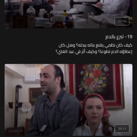
51:19
19- تبرع بالدم
كيف كان نظمي يقنع بناته ببخله؟ وهل كان
إعطاؤه الدم تطوعا؟ وكيف أثر في عبد الغني؟
39:13