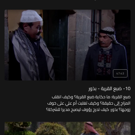
للمتنفذ؟ وكيف ضاع الراتب؟ وهل كان ضياعه نعمة
أم نقمة؟
47:43
10- ضبع القرية - بذور
ضبع القرية: ما حكاية ضبع القرية؟ وكيف انقلب
المزاح إلى حقيقة؟ وكيف تغلبت أم علي على خوف
زوجها؟ بذور: كيف تدرج رؤوف ليصبح مديرا للشركة؟
ولماذا لم يسلم إدارتها لابنه؟ وكيف خدع مرؤوسيه
بالبذور؟