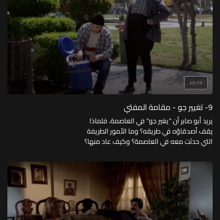
40:19
9- تغيير جو - مقامة المفتي
يريد أبو صابر أن "يغير جو" في العاصمة، فلماذا
يقف أصدقاؤه في طريقه؟ وما الأمور الطريفة
التي حدثت معه في العاصمة؟ وكيف عاد منها؟