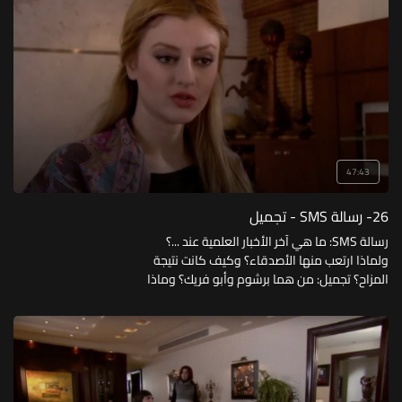
47:43
26- رسالة SMS - تجميل
رسالة SMS: ما هي آخر الأخبار العلمية عند ...؟
ولماذا ارتعب منها الأصدقاء؟ وكيف كانت نتيجة
المزاح؟ تجميل: من هما برشوم وأبو فريك؟ وماذا
يريدان من الدكتور مروان؟ وهل يستطيع الدكتور
مروان إرضاءهما؟