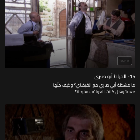
وإلى أين سينتهى مطاف الرحلة العائلية؟
50:19
15- الخياط أبو صبري
ما مشكلة أبي صبري مع القبضاي؟ وكيف حلّها
معه؟ وهل كانت العواقب سليمة؟