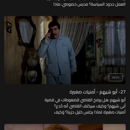
العمل حدود السياسة؟ مدرس خصوصي: ماذا
يعمل الأستاذ عماد؟ ولماذا لا يجد وقتا للعائلة؟
وكيف احتال عليه ابنه ليقوم بتدريسه؟
46:24
27- أبو شيهم - أمنيات صغيرة
أبو شيهم: هل يرضخ القاضي للضغوطات في قضية
أبي شيهم؟ وكيف سيكتف القاضي أنه خُدع؟
أمنيات صغيرة: لماذا يجلس خليل حزينا؟ وكيف
استطاع أبو شكري مساعدته وهو لا يملك مالا؟