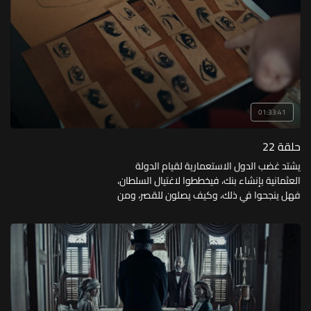
01:33:41
حلقة 22
يشتد غضب الدول الاستعمارية لقيام الدولة
العثمانية بإنشاء بنك، فيخططوا لاغتيال السلطان،
فهل ينجحوا في ذلك، وكيف يصلون للقصر، ومن
المرأة التي وصلت إسطنبول وكانت مفاجأة؟