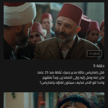
01:39:44
حلقة 5
قتل زاهارياس عائلة مدير جمرك غَلَطَة منذ 25 عاما،
لكن ابنه وصل إليه وإلى المنفذين، وبدأ بقتلهم
واحدا تلو الآخر، فكيف سيكون لقاؤه بزاهارياس؟