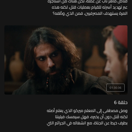
قناص ماهر تاب عن عمله، لكن هناك من استأجره
عبر تهديد أسرته للقيام بعمليات قتل، لكنه هذه
المرة يستهدف المصرفيين، فمن الذي وظّفه؟
ولأي غرض؟
01:30:36
حلقة 6
وصل مصطفى إلى المعلم ميركو الذي يعلم أصله
لكنه قُتل دون أن يخبره، فهل سيمسك فيلينتا
بطرف خيط عن الجناة، مع انشغاله في الجرائم التي
تحيط بالدولة؟