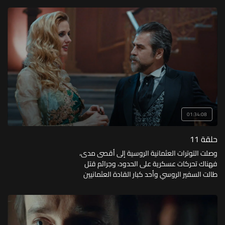
01:34:08
حلقة 11
وصلت التوترات العثمانية الروسية إلى أقصى مدى،
فهناك تحركات عسكرية على الحدود، وجرائم قتل
طالت السفير الروسي وأحد كبار القادة العثمانيين
العسكريين، فهل سيُسهم حل الجرائم في إيقاف
الحرب؟ أم أن الأوان قد فات؟