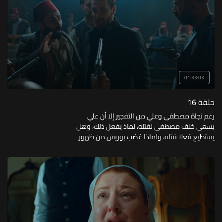
01:33:03
حلقة 16
رغم نجاة مصطفى وعلي من التفجير إلا أن علي
يسعى خلف مصطفى لقتله، لماذ يفعل ذلك، وهل
يستطيع فعلا قتله، ولماذا غضب بوريس من ظهور
ثريا أمامه؟