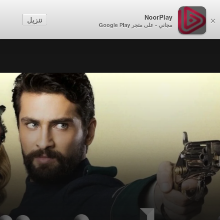
NoorPlay
تنزيل
×
مجاني - على متجر Google Play