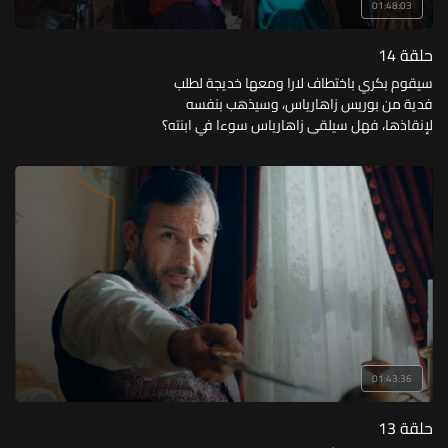
01:48:03
حلقة 14
سيقوم بكري باختطاف لارا ومعها خديجة لطلب
فدية من بوريس زاهارياس، وسيذهب بنفسه
لإنقاذها، فهل سيلقى زاهارياس سوءا في ابنته؟
01:43:36
حلقة 13