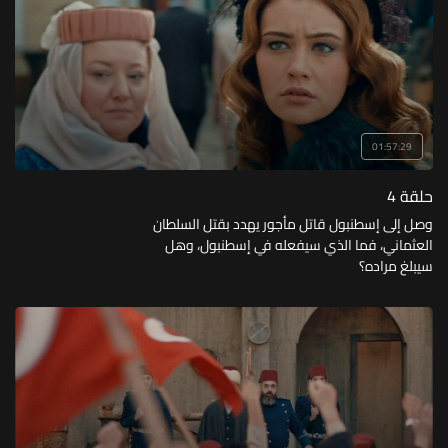
01:57:29
حلقة 4
وصل إلى إسطنبول قاتل مأجور يهدد بقتل السلطان
العثماني، فما الذي سيفعله في إسطنبول، وهل
سيبلغ مراده؟