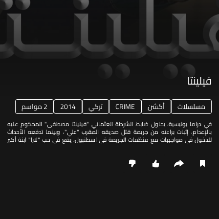
فيلينتا
مسلسلات
أكشن
CRIME
تركي
2014
2 مواسم
في دراما بوليسية، يحاول ضابط الشرطة العثماني "فيلينتا مصطفى" المحكوم عليه
بالإعدام، إثبات براءته من جريمة قتل صديقه المقرب "علي"، وبينما تدفعه الأحداث
للدخول في مواجهات مع منظمات الجريمة في اسطنبول، يقع في حب "لارا" ابنة أكبر
زعماء الجريمة