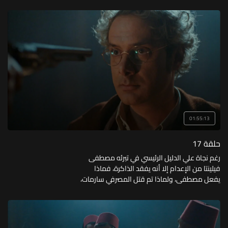
السلطان، ويختطف القاضي، فهل يستطيع علي
ومصطفى إنقاذ القاضي؟
01:55:13
حلقة 17
رغم نجاة علي الدليل الرئيسي في تبرئه مصطفى
فيلينتا من الإعدام إلا أنه يفقد الذاكرة، فماذا
يفعل مصطفى، ولماذا تم قتل المصرفي سارمات،
وكيف نجت ثريا من الاغتيال؟