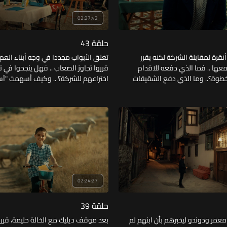
02:27:42
حلقة 43
أنقرة لمقابلة الشركة لكنه يقرر
تغلق الأبواب مجددا في وجه أبناء العم ..
عها .. فما الذي دفعه للاقدام
قرروا تجاوز الصعاب .. فهل ينجحوا في 
خطوة؟.. وما الذي دفع الشقيقات
اختراعهم للشركة؟ .. وكيف أسهمت "آسي
ليتشاجرا مع "بلطجية"؟ .. وما السر
أنها لا تقرأ ولا تكتب في اختراع "المرك
هدة" لزوجها "سفر" ومنعه من
ولماذا هجر "فيصل" منزل عائلته وللأبد؟
مرضه؟
02:24:27
حلقة 39
عمر ودوندو ليخبرهم بأن ابنهم لم
بعد موقف ديليك مع الخالة حليمة، قرر