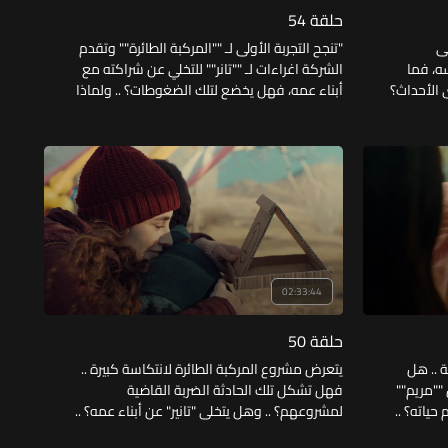
حلقة 54
ى
"تنجح التجربة الأولى لـ ""المركبة الطائرة"" وتقدم
ه، فما
الشركة اغراءات لـ ""تانر"" للتخلي عن شراكته مع
 الأحداث؟
أبناء عمه، فهل يخضع لتلك الضغوطات؟ .. ولماذا
جاحه؟ ..
أوقف الطبيب ""كنان"" عن العمل؟ .. وهل تنجح
 ذاكرته؟
العملية الخطيرة لسائق الشاحنة ""سفر""؟ "
02:33:44
حلقة 50
ة .. هل
يتعرض مشروع المركبة الطائرة لانتكاسة كبيرة ..
""مريم""
فهل تشكل تلك الحادثة الضربة القاضية
ياته؟ ..
لمشروعهم؟ .. وهل يتخلى "تانير" عن أبناء عمه؟ ..
"" المُتيم
وما الصدمة التي تعرضت لها "إيليف" بعد تبرعها