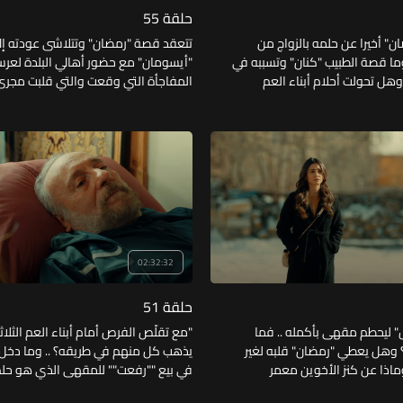
حلقة 55
" أخيرا عن حلمه بالزواج من
تتعقد قصة "رمضان" وتتلاشى عودته إل
وما قصة الطبيب "كنان" وتسببه في
"أيسومان" مع حضور أهالي البلدة لعرس
هل تحولت أحلام أبناء العم
المفاجأة التي وقعت والتي قلبت مجرى
د؟
.. ولماذا استقال "تانر" من الشركة رغم ن
وما الذي ألهب "سفر" ليبدأ في استعادة
02:32:32
حلقة 51
ل" ليحطم مقهى بأكمله .. فما
"مع تقلّص الفرص أمام أبناء العم الثلاث
؟ وهل يعطي "رمضان" قلبه لغير
يذهب كل منهم في طريقه؟ .. وما دخل 
ماذا عن كنز الأخوين معمر
في بيع ""رفعت"" للمقهى الذي هو حلم ح
ولماذا انفصلت ""أيسومان"" عن ""رمضان