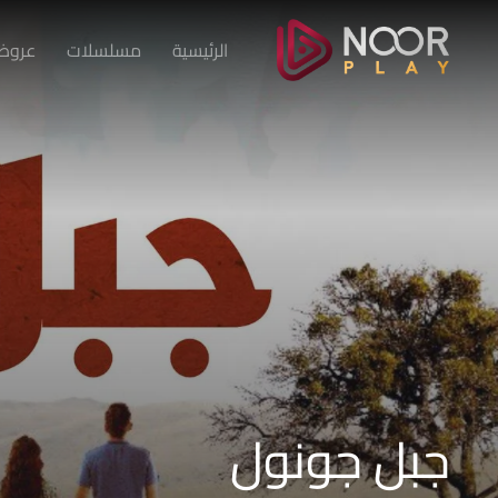
الرئيسية
مسلسلات
عروض 
جبل جونول