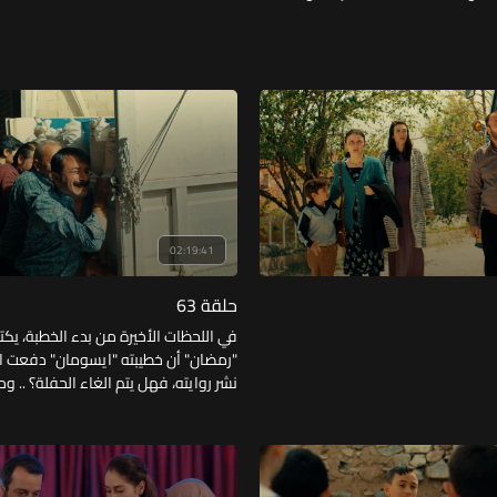
02:19:41
حلقة 63
في اللحظات الأخيرة من بدء الخطبة، ي
"رمضان" أن خطيبته "ايسومان" دفعت ا
نشر روايته، فهل يتم الغاء الحفلة؟ .. و
خطورة إصابة فيصل بعد محاولته انقاذ وا
وهل تتمكن زوجة رفعت من كسر عزلته