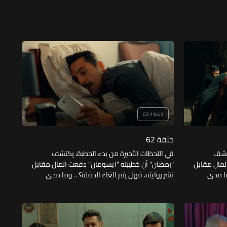
02:19:43
حلقة 62
كتشف
في اللحظات الأخيرة من بدء الخطبة، يكتشف
لمال مقابل
"رمضان" أن خطيبته "ايسومان" دفعت المال مقابل
ما مدى
نشر روايته، فهل يتم الغاء الحفلة؟ .. وما مدى
لده؟ ..
خطورة إصابة فيصل بعد محاولته انقاذ والده؟ ..
؟
وهل تتمكن زوجة رفعت من كسر عزلته؟