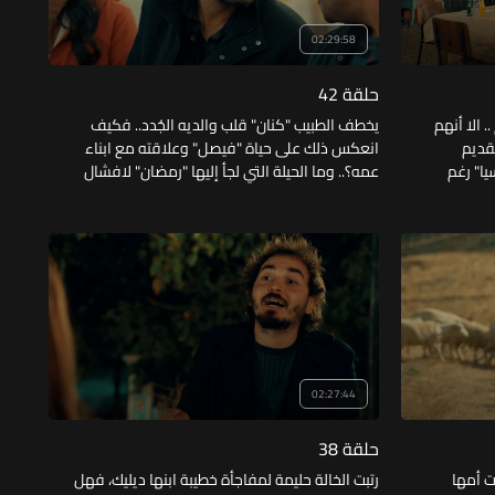
02:29:58
حلقة 42
 الا أنهم
يخطف الطبيب "كنان" قلب والديه الجُدد.. فكيف
تقديم
انعكس ذلك على حياة "فيصل" وعلاقته مع ابناء
ا" رغم
عمه؟.. وما الحيلة التي لجأ إليها "رمضان" لافشال
بة الطائرة"؟ ..
خطوبة "اسيومان" من شاب آخر؟ .. وكيف انتقم
"حفار القبول" من عائلتي "معمر" و"حسين"؟
02:27:44
حلقة 38
ت أمها
رتبت الخالة حليمة لمفاجأة خطيبة ابنها ديليك، فهل