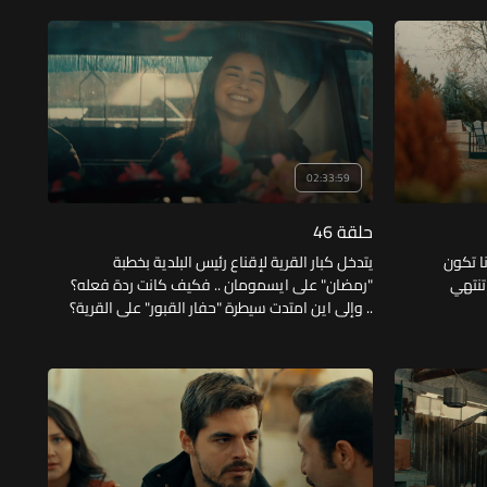
بكليتها لوالدها؟
02:33:59
حلقة 46
ا تكون
يتدخل كبار القرية لإقناع رئيس البلدية بخطبة
تنتهي
"رمضان" على ايسمومان .. فكيف كانت ردة فعله؟
.. وإلى اين امتدت سيطرة "حفار القبور" على القرية؟
.. وما الحيلة التي لجأت لها "ايسمومان" مع
"رمضان"؟