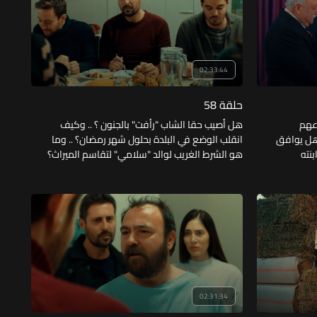
02:33:44
حلقة 58
اعهم
هل أصيب حقا الشاب "رأفت" بالجنون ؟ .. وكيف
وهل يوافق
انقلب الوضع في البلدة بحلول شهر رمضان؟ .. وما
نته
هو الشرط الغريب لوالد "سلامي" لتقاسم الميراث؟
تركها زوج
.. وكيف تحوّل العاشق "رمضان" إلى إمام مسجد؟
.. وما الصدمة التي تعرضت لها الممرضة من
والدها مجددا بعد أخذه كليتها؟
02:31:34