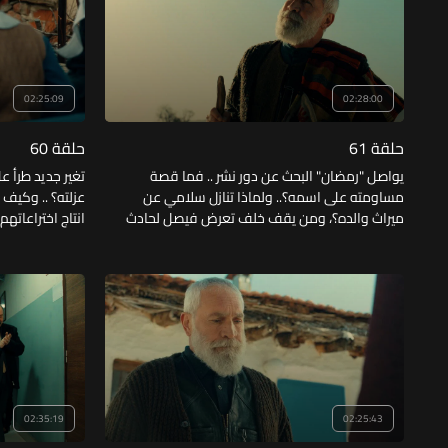
02:25:09
02:28:00
حلقة 61
حلقة 60
يواصل "رمضان" البحث عن دور نشر .. فما قصة
تغير جديد طرأ ع
مساومته على اسمه؟.. ولماذا تنازل سلامي عن
عزلته؟ .. وكيف 
ميراث والده؟، ومن يقف خلف تعرض فيصل لحادث
انتاج اختراعاته
سير متعمد؟
الطريفة التي تن
02:35:19
02:25:43