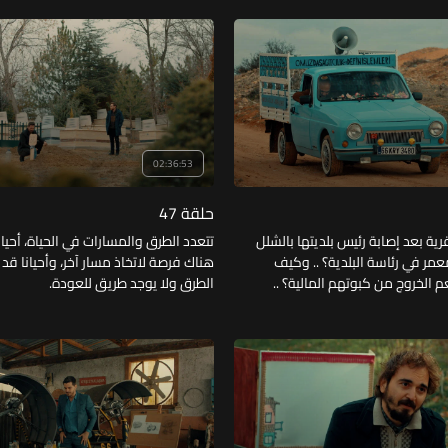
بها؟ ""
02:36:53
حلقة 47
رية بعد إصابة رئيس بلديتها بالشلل
تتعدد الطرق والمسارات في الحياة، أحيان
ُعمر في رئاسة البلدية؟ .. وكيف
هناك فرصة لاتخاذ مسار آخر، وأحيانا قد 
م الخروج من كبوتهم المالية؟ ..
الطرق ولا يوجد طريق للعودة.
ضة ايليف" بكليتها لوالدها بعد أن
فاته واستغلاله لها؟