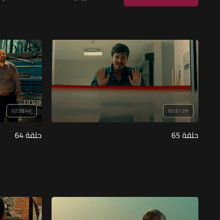
02:38:40
02:51:29
حلقة 65
حلقة 64