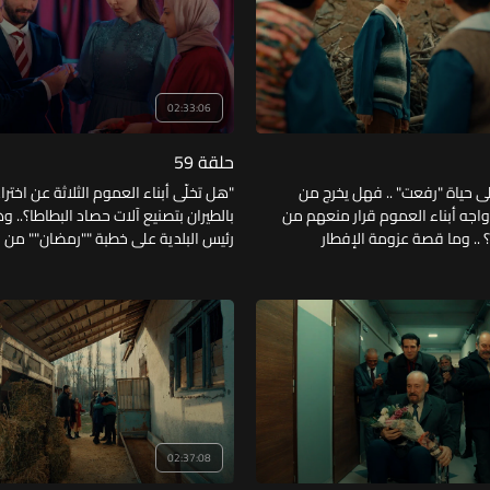
02:33:06
حلقة 59
لى حياة "رفعت" .. فهل يخرج من
"هل تخلّى أبناء العموم الثلاثة عن اختر
واجه أبناء العموم قرار منعهم من
بالطيران بتصنيع آلات حصاد البطاطا؟.. 
م؟ .. وما قصة عزومة الإفطار
رئيس البلدية على خطبة ""رمضان"" من اب
اولوها مجبرين؟
""أيسومان""؟ .. وما هي المفاجئة التي 
""زاهدة"" في وصيته؟"
02:37:08