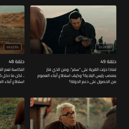
ولماذا تراجعت مشاعر"مريم" تجاه "رفعت" بعدما
أبصرت النور؟
02:27:55
02:28:25
حلقة 49
حلقة 48
لماذا حزنت القرية على "سفر"، ومن الذي فاز
انتكاسة تعم الق
بمنصب رئيس البلدية؟ وكيف استطاع أبناء العموم
.. لكن ما دخل م
من الحصول على دعم الدولة؟
استطاع أبناء الع
وهل تتبرع الممر
عرفت حقيقة تصر