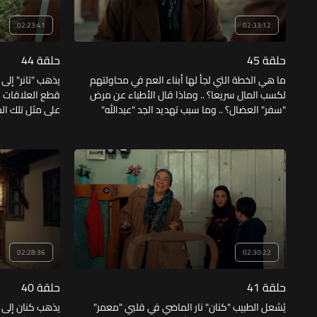
02:23:41
02:33:12
حلقة 45
حلقة 44
ما هي الخطة التي لجأ لها أبناء العم في محاولتهم
يذهب "تانر" إلى 
لكسب المال سريعا؟ .. وماذا قال الأطباء عن مرض
قطع العلاقات م
"سفر" العضال؟ .. وما سبب تهديد الجد "عبدالله"
على مثل تلك ال
لحفار القبور؟
"فيصل" و"كنان" 
الذي كشفته "زا
مصارحته بشأن 
02:28:36
02:30:22
حلقة 41
حلقة 40
يُشعل الطبيب "كنان" نار الماضي في قلبي "معمر"
يذهب كنان إلى م