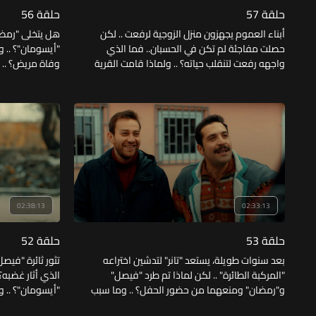
حلقة 57
حلقة 56
أبناء العموم يجهزون منزل الزوجية لرفعت .. لكن
هل يتخلى "رمضان
حصلت مفاجئة لم تكن في الحسبان.. فما الذي
"أيسومان"؟ .. 
واجهه رفعت لتنقلب حياته؟ .. ولماذا قامت القرية
وفاة مريض؟ .. و
كلها بالبحث عنه؟ .. وهل حدث له مكروه؟
بالطيران إلى رما
02:38:13
02:33:13
حلقة 53
حلقة 52
بعد سنوات طويلة، يستعد "تانر" لتدشين اختراعه
تثور ثائرة "فيص
"المركبة الطائرة" .. لكن لماذا تم طرد "فيصل"
الذي أثار غضبه
و"رمضان" ومنعهما من حضور الحفل؟ .. وما سبب
"أيسومان"؟ .. و
مثول "رمضان" و"اسيومان" أمام المحكمة؟ ..
وحسين؟