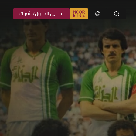
تسجيل الدخول/اشتراك