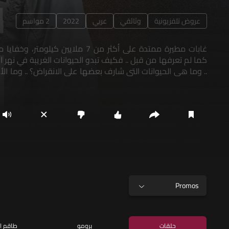
عروض تلفزيونية
وثائقي
عربي
2022
2 مواسم
غابات مطيرة ممتدة على أكثر من 7 ملايين كيلومتر،
كما لم تعرفها من قبل .. فكيف تبدو الحيوانات الغريبة في نهر ا
.. وما هي الحيوانات التي شارف بعضها على الانقراض؟ .. وما الأس
يحتفظ بها نهر الأمازون؟
Promos
حلقات
برومو
طاقم ا