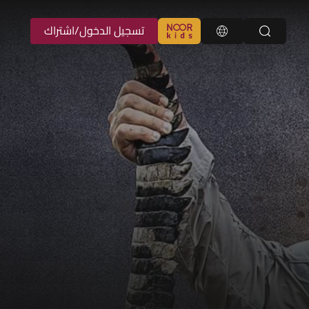
تسجيل الدخول/اشتراك