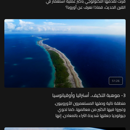
قرنت تقدمها التكنولوجي بأكبر عملية استعمار في
القرن الحديث، فماذا نعرف عن أوروبا؟
51:26
3- موهبة التكيف.. أستراليا وأوقيانوسيا
منطقة نائية وصلها المستعمرون الأوروبيون،
وغيروا فيها الكثير من معالمها، كما تحوي
جيولوجيا جعلتها شديدة الثراء بالمعادن، إنها
أستراليا وأوقيانوسيا.