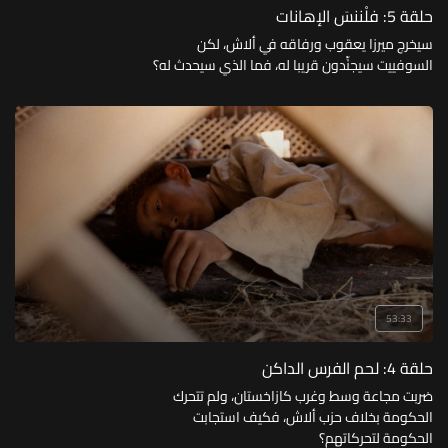
حلقة 5: فلْننسَ الإهانات
سيخرج ميرزا يعقوب ورفاقه في ألاش، لكن
السوفييت سيجنِّدون قريبا له، فما الذي سيحدث له؟
53:33
حلقة 4: لحم الفرس الداكن
ضربت مجاعة وسط وغرب كازاخستان، ولم تتحرك
الحكومة بخلاف حزب ألاش، فكيف استجابت
الحكومة لتحركاتهم؟