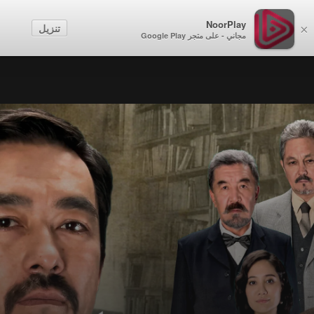
NoorPlay
تنزيل
×
مجاني - على متجر Google Play