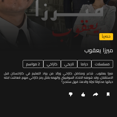
حصرياً
ميرزا يعقوب
مسلسلات
دراما
تاريخي
كازاخي
2 مواسم
ميرزا يعقوب.. شاعر ومناضل كازاخي ورائد من رواد التعليم في كازاخستان قبل
الاستقلال، وقد شوهه الاتحاد السوفييتي واتهمه بقتل رمز كازاخي مهم، فعاشت ابنته
حياتها محاولةً تبرئة والدها، فهل ستنجح؟