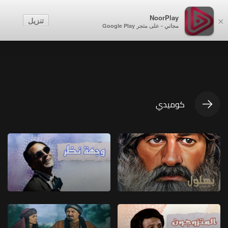
NoorPlay
تنزيل
×
مجاني - على متجر Google Play
كوميدي