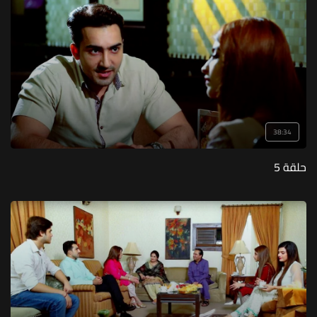
38:34
حلقة 5