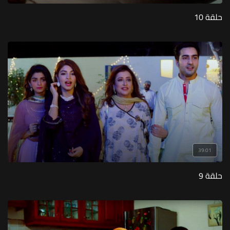
حلقة 10
39:01
حلقة 9