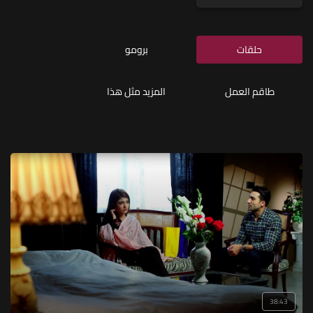
حلقات
برومو
طاقم العمل
المزيد مثل هذا
38:43