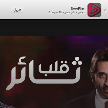
NoorPlay
تنزيل
×
مجاني - على متجر Google Play