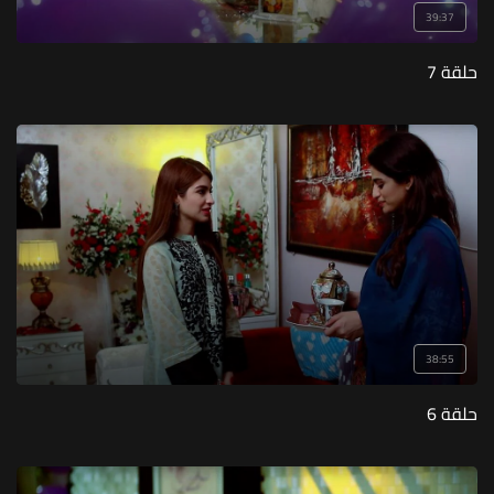
39:37
حلقة 7
38:55
حلقة 6