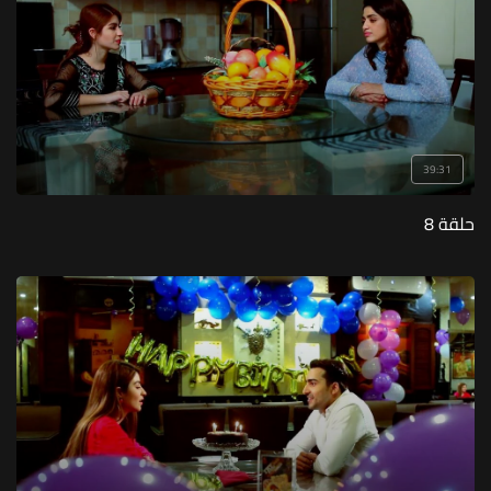
39:31
حلقة 8