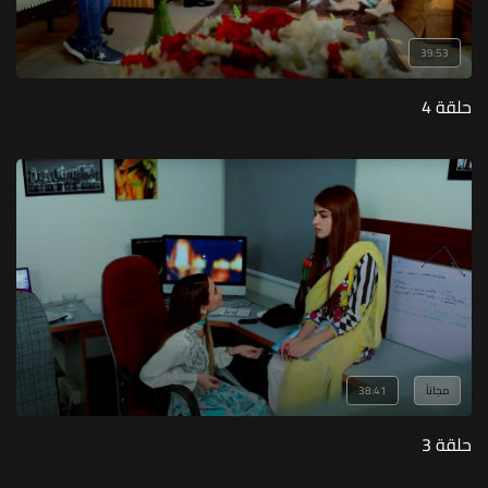
39:53
حلقة 4
مجاناً
38:41
حلقة 3