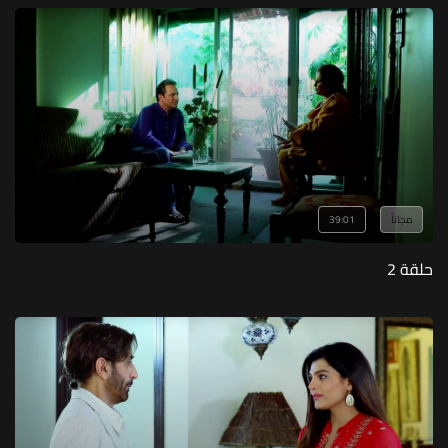
مجاناً
39:01
حلقة 2