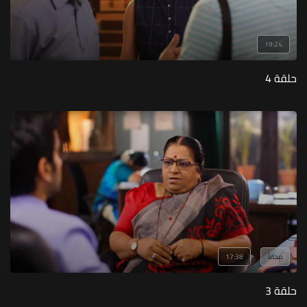
19:24
حلقة 4
مجاناً
17:38
حلقة 3