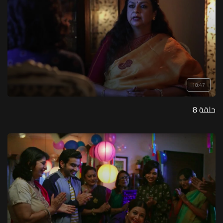
18:47
حلقة 8