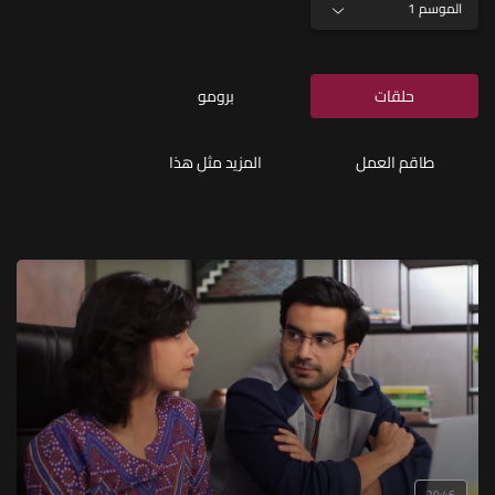
الموسم 1
حلقات
برومو
طاقم العمل
المزيد مثل هذا
20:46