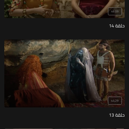
46:09
حلقة 14
44:29
حلقة 13