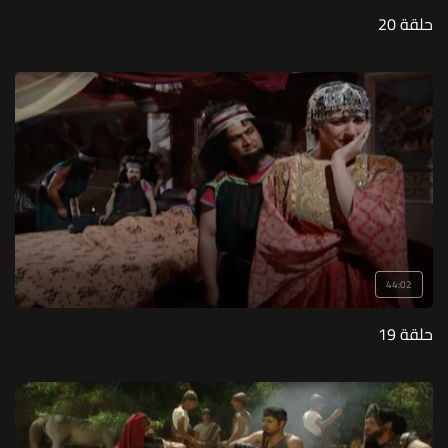
حلقة 20
44:02
حلقة 19