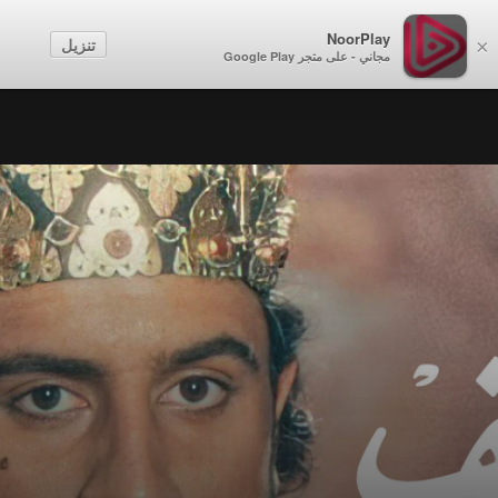
NoorPlay
تنزيل
×
مجاني - على متجر Google Play