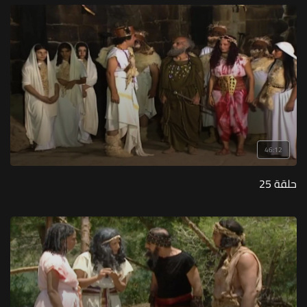
46:12
حلقة 25