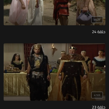
46:29
حلقة 24
47:03
حلقة 23