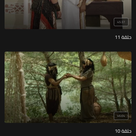
45:37
حلقة 11
46:04
حلقة 10