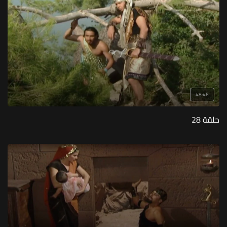
48:46
حلقة 28