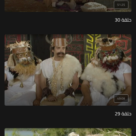
51:25
حلقة 30
49:08
حلقة 29