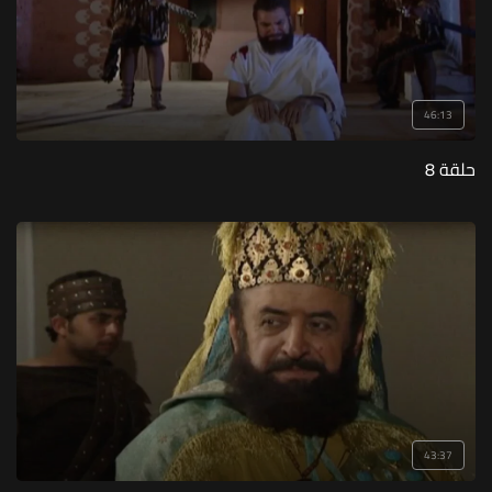
46:13
حلقة 8
43:37