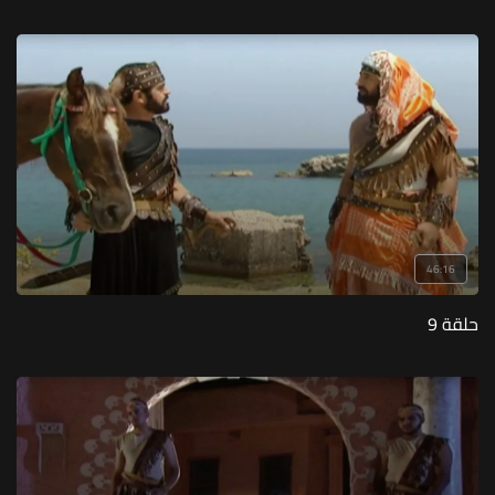
46:16
حلقة 9