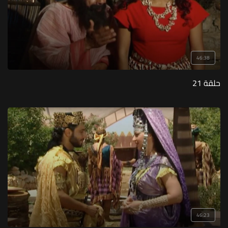
46:38
حلقة 21
46:23