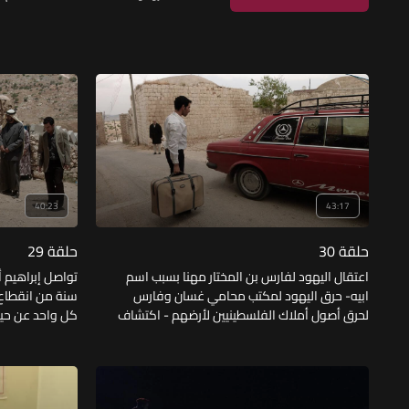
40:23
43:17
حلقة 30
حلقة 29
اعتقال اليهود لفارس بن المختار مهنا بسبب اسم
ابيه- حرق اليهود لمكتب محامي غسان وفارس
سنة من انقطاع 
لحرق أصول أملاك الفلسطينيين لأرضهم - اكتشاف
فتحي إن أبو مخلوف جاسوس- معرفة اليهود أن
جابر ابن إبراهي
إبراهيم الحاج عطية هو القناص الذي أصابهم في
ابن إبراهيم مع 
1948م - اتفاق شباب قرية زهرة على المقاومة.