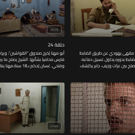
40:19
حلقة 24
 مقهى يهودي عن طريق الضابط
أبو مهنا يُخرج صندوق "القواشين"، وير
لضابط بدوره يحاول غسيل دماغه.
فارس محاميا بشأنها. الشيخ يصلح ما بين
لح بين عزات وزينب. جابر يكتشف
وفتحي. غسان يُحكم بـ18 سنة.
 اليهود. أم مهنا تطرد ابنها من
إسرائيليا. غسان يُرزق بطفل.
يزور القرية لأخذ القواشين. عزات
تب المحامي يتعرض للسرقة
41:40