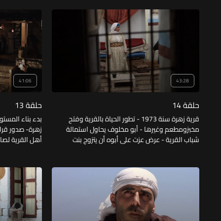
مشاكله - استمرار تحقيق الصهاينة في سرقة
العيد في قرية ز
الأسلحة والذخيرة من إحدى المستوطنات.
الستار السيجاوي
41:06
43:28
حلقة 14
حلقة 13
قرية زهرة سنة 1973 - تطور الحياة بالقرية وفتح
بدء بناء المست
مخبزومطعم وغيرها - أبو مخلوف يحاول استمالة
شباب القرية - عرض عزت على أبوه أن يتزوج بنت
أهل القرية لصالح
فايز الديماوي - تعليم أبو مخلوف لجابر بن إبراهيم
لمناقشة ما يمك
التدخين ومحاولة تجنيده - طقوس رمضان بالقرية.
اليهود نهر الأرد
حرب 1967