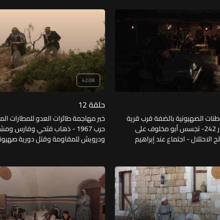
هرة - أصل حكاية الخلاف بين عبد
 وفايز الديماوي.
42:08
حلقة 12
وطنات الصهيونية بالضفة قرب قرية
خبر مهاجمة طائرات العدو للمطارات الم
زهرة- صدور قرار 242- تجسس أبو مخلوف على
حرب 1967 - ذهاب فتحي وفارس وم
 الاحتلال - اجتماع عند إبراهيم
ن عمله لمواجهة الاحتلال- عبور
اليهود للقدس والضفة الغربية - وصول 
ن وإذاعة الأخبار انتصار العرب في
للقرى المجاورة - تثبيط أبو فتحي ومعه 
مخلوف لأهل القرية.