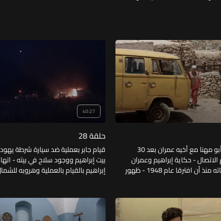
40:27
حلقة 28
تواصل إبراهيم أبو مهنا مع أخيه عمران بعد 30
قيام جابر بعملية ضد سيارة شرطة يهود
الاتصال - حكاية إبراهيم وعمران
بيت إبراهيم ووجود سلاح في بيته - اتهام
كل واحد عن حياته منذ أن افترقا عام 1948 - ظهور
إبراهيم بالقيام بالعملية وهروبه للشمال
م في لبنان مع المقاومة - عمل مهنا
يعتقلون إبراهيم الحاج عطية لحين القب
جيش اليهود.
إبراهيم ابنه -احتفال أهل قرية زهرة بال
إبراهيم أبو مهنا.