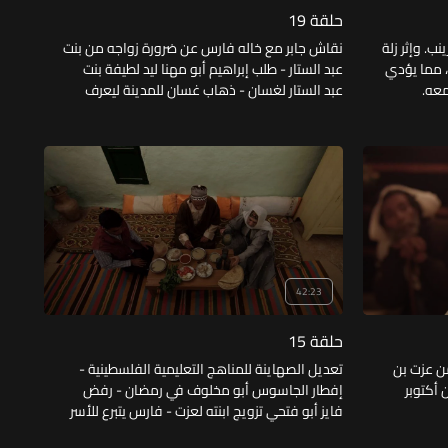
حلقة 19
ب. وإثر زلة
نقاش جابر مع خاله فارس عن ضرورة زواجه من بنت
 مما يؤدي
عبد الستار - طلب إبراهيم أبو مهنا ليد لطيفة بنت
معه.
عبد الستار لغسان - ذهاب غسان للمدينة ليعرف
أصل التقرير الطبي الذي دسه الاحتلال حول غسان-
قبول عبد الستار زواج لطيفة من غسان وزواج عزت
من زينب.
42:23
حلقة 15
من عزت بن
تعديل الصهاينة للمناهج التعليمية الفلسطينية -
 أكتوبر
إفطار الجاسوس أبو مخلوف في رمضان - رفض
فايز أبو فتحي تزويج ابنته لعزت - فارس يتبرع للأسر
الفقيرة - اتفاق مجموعة إبراهيم أبو فتحي على