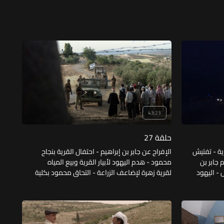
43:23
حلقة 27
ية - تفتيش
الإفراج عن جابر بن إبراهيم - احتفال القرية بنجاح
 جابر بن
محمود - هدم اليهود لأبيار القرية وبيع المياه
 - اليهود
لقرية زهرة لإضاعف الزراعة - التحاق محمود بكلية
ض على
العلوم بجامعة بنزرت - اتفاق جابر مع فتحي القيام
إفراج عن
بعملية ضد اليهود.