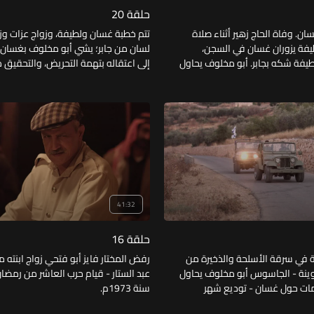
حلقة 20
ن. وفاة الحاج زهير أثناء صلاة
تتم خطبة غسان ولطيفة، وزواج عزات وزين
طيفة يزوران غسان في السجن،
لسان من جابر؛ يشي أبو مخلوف بغسان،
يفة شكه بجابر. أبو مخلوف يحاول
إلى اعتقاله بتهمة التحريض، والتحقيق 
الإفساد بين جابر ودار أبي عزات. أبو عزات يضبط أبا
الحديث مع الضابط اليهودي.
41:32
حلقة 16
 في سرقة الأسلحة والذخيرة من
رفض المختار فايز أبو فتحي زواج ابنته 
نة - الجاسوس أبو مخلوف يحاول
عبد الستار - قيام حرب العاشر من رمضان
ات حول غسان - توديع شهر
سنة 1973م.
رية صهيونية يوم العيد - طقوس