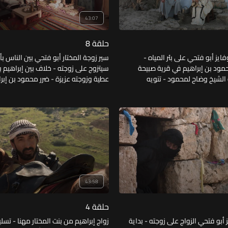
43:07
حلقة 8
يز أبو فتحي على بئر المياه -
سير زوجة المختار أبو فتحي بين الناس بأ
ود بن إبراهيم في قرية صبيحة
سيتزوج على زوجته - خلاف بين إبراهيم 
 الشيخ وضاح لمحمود - تنويه
عطية وزوجته عزيزة - ضرر محمود 
إصابة محمود نتيجة الحسد من
عينيه - محاولة الشيخ وضاح وأبو عزت ا
.
المشكلة.
43:58
حلقة 4
ز أبو فتحي الزواج على زوجته - بداية
زواج إبراهيم من بنت المختار مهنا - تسلي