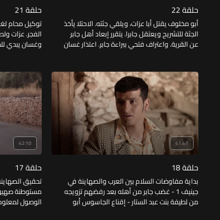
حلقة 22
حلقة 21
أبو مخلوف يقتل أبا عزات، ويلقي جثته. الاحتلا يأخذ
توكيل محام لغسا
الجثة للتشريح ويعتقل جابرا. يتقرر إبعاد أهل جابر
الفجر. عزات ول
عن القرية. واعتراف فتحي ببراءة جابر. اعتذار غسان
وغسان يبدي للط
من أهل جابر ، يقبلون الاعتذار ويرفضون العودة
إلى القرية.
مخلوف متلبسا ب
42:10
41:47
حلقة 18
حلقة 17
بداية مفاوضات السلام بين العرب والصهاينة في
تحقيق الصهاينة
جينيف 1 - غضب جابر من أهله بعد رفضهم تزويجه
مستوطنة صهيوي
من لطيفة بنت عبد الستار - إقناع الجاسوس أبو
الوصول لمعلوم
مخلوف لجابر أن يعمل معه ويحاول يحل له
رمضان - طرد دو