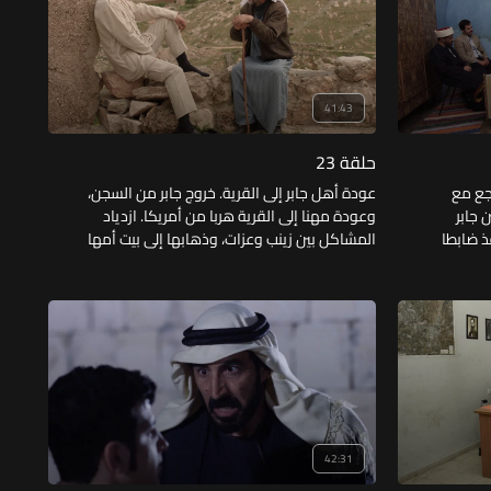
41:43
حلقة 23
اجع مع
عودة أهل جابر إلى القرية. خروج جابر من السجن،
 جابر
وعودة مهنا إلى القرية هربا من أمريكا. ازدياد
مهنا ينقذ ضابطا
المشاكل بين زينب وعزات، وذهابها إلى بيت أمها
ورفضها العودة. جابر يرفض اعتذار فتحي. أبو مهنا
يقع مريضا وهو يعمل في الأرض. الشيخ يتوسط
للصلح بين جابر وفتحي.
42:31