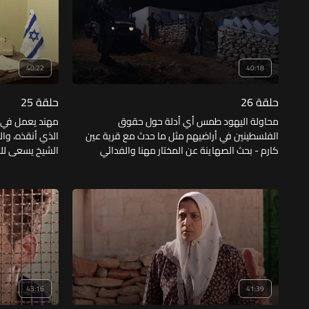
40:22
40:18
حلقة 26
حلقة 25
محاولة اليهود طمس أي أدلة حول حقوق
مهند يعمل في
الفلسطينين في أراضيهم مثل ما حدث مع قرية عين
الذي أنقذه، وا
كارم - بحث الصهاينة عن المختار مهنا والفدائي
الشيخ يسعى للص
(إبراهيم) الذي أنقذ المختار مهنا من يدهم - حديث
أن مهنا يعمل مع
السادات عن السلام مع اليهود - زواج فارس من
البيت. المحامي 
زينب بنت فايز أبو فتحي.
يطلق زينب. مك
43:16
41:39