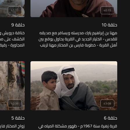
41:17
40:15
حلقة 10
حلقة 9
مهنا بن إبراهيم يترك مدرسته ويسافر مع صديقه
خناقة درويش وفا
للقدس - الختيار الجديد في القرية يحاول يوقع بين
الكشف على محم
أهل القرية - خطوبة فارس بن المختار مهنا لزينب
المجاورة - رقية
بنت المختار فايز أبو فتحي - ابن المختار فايز وابن
الشيخ وضاح أن 
إبراهيم وهم يلعبون تم جرح ابن فايز ويتطور الامر
حفيظة أم فتحي
لخناقة.
42:36
43:08
حلقة 6
حلقة 5
قرية زهرة سنة 1967م - ظهور مشكلة المياه في
زواج المختار فاي