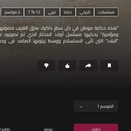
مسلسلات
تاريخي
دراما
عربي
7 To 12
2 مواسم
"هذه حكاية موطنٍ في كل سطرٍ ذاكرة، سرق الغريب فصولها 
ومؤامرة" يحكيها مسلسل أولاد المختار الذي تم تصويره ع
"البلاد" التي تأبى الاستسلام ووسط زيتونها الصامد في وجه 
وأبطاله أبناء الأرض وأهلها..
الموسم 1
حلقات
برومو
طاقم ا