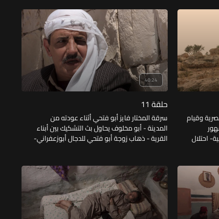
علمية الاستيلاء على سلاح من مستوطنة صهيونية
40:24
حلقة 11
صرية وقيام
سرقة المختار فايز أبو فتحي أثناء عودته من
شهور
المدينة - أبو مخلوف يحاول بث التشكيك بين أبناء
ودرويش للمقاومة وقتل دورية صهيونية- احتلال
القرية - ذهاب زوجة أبو فتحي للدجال أبوزعفراني-
اليهود
إغلاق مصر مضيق تيران في وجه الكيان الصهيوني
أبو
- مراقبة درويش لإبراهيم حتى المغارة التي يضع
فيها الذخيرة.