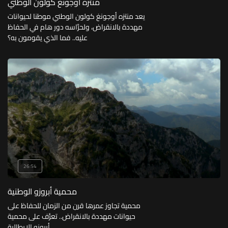
منتزه أوجونغ كولون الوطني
يعد منتزه أوجونغ كولون الوطني موطنا لحيوانات
مهددة بالانقراض، ولحرَّاسه دور هام في الحفاظ
عليه.. فما الذي يقومون به؟
26:54
محمية أبروزو الوطنية
محمية تجاوز عمرها قرن من الزمان للحفاظ على
حيوانات مهددة بالانقراض.. تعرَّف على محمية
أبروزو الإيطالية.