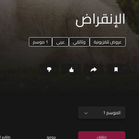
الإنقراض
عروض تلفزيونية
وثائقي
عربي
1 موسم
الموسم 1
حلقات
برومو
طاقم ا