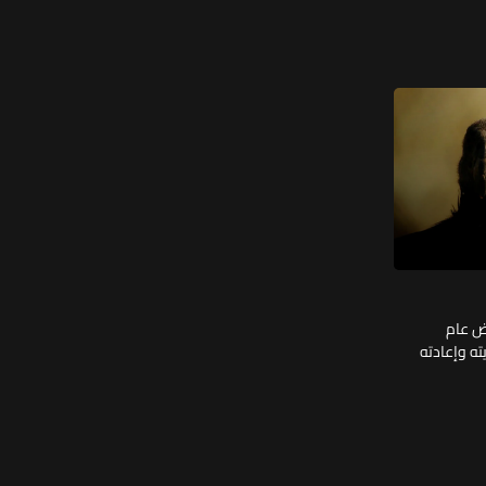
اض عام
يته وإعادته