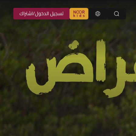
تسجيل الدخول/اشتراك