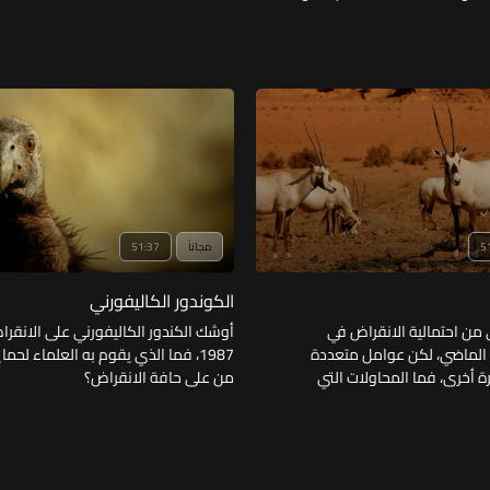
5
مجاناً
51:37
الكوندور الكاليفورني
ي من احتمالية الانقراض في
أوشك الكندور الكاليفورني على الانقر
 الماضي، لكن عوامل متعددة
1987، فما الذي يقوم به العلماء لحما
ة أخرى، فما المحاولات التي
من على حافة الانقراض؟
ظ عليه؟