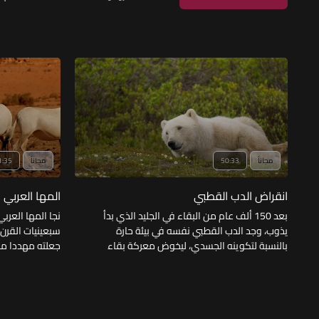
مجاناً
50:33
مجاناً
1:35
انقراض الدب القطبي
المها العربي
بعد 150 ألف عام من البقاء في الجليد الذي بدأ
نجا المها العرب
يذوب، وجد الدب القطبي نفسه في بيئة حارة
سبعينيات القرن
بالنسبة لتكوينه الجسدي، ليخوض معركة بقاء
جعلته مهددا مر
شديدة الصعوبة
تسعى إلى الحفا