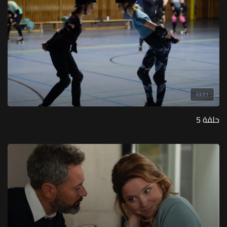
33:51
حلقة 5