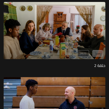
مجاناً
39:25
حلقة 2