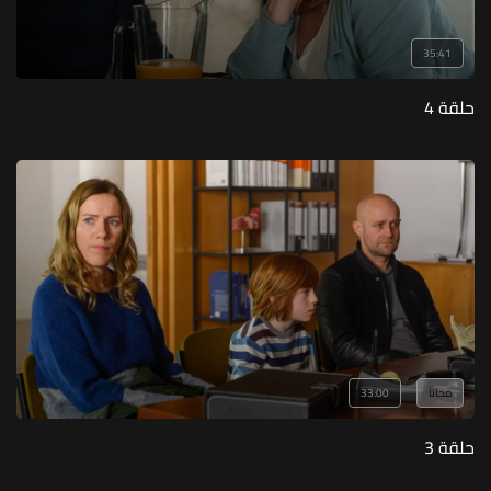
35:41
حلقة 4
مجاناً
33:00
حلقة 3