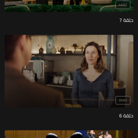
43:02
حلقة 7
33:53
حلقة 6