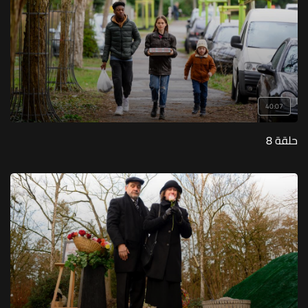
40:07
حلقة 8