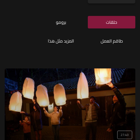
حلقات
برومو
طاقم العمل
المزيد مثل هذا
27:40