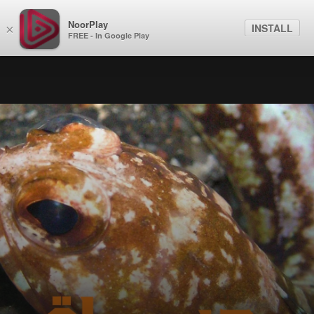
NoorPlay
INSTALL
×
FREE - In Google Play